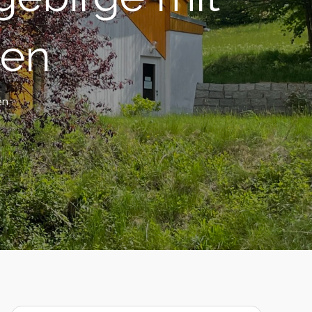
ten
en