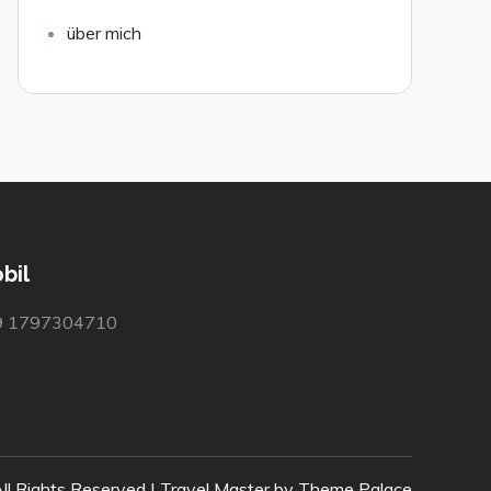
über mich
bil
9 1797304710
ll Rights Reserved | Travel Master by
Theme Palace